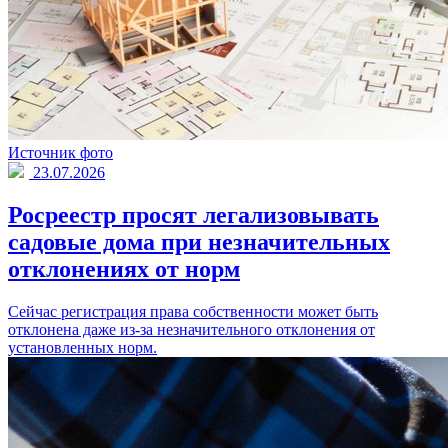
Источник фото
23.07.2026
Росреестр просят легализовывать
садовые дома при незначительных
отклонениях от норм
Сейчас регистрация права собственности может быть
отклонена даже из-за незначительного отклонения от
установленных норм.